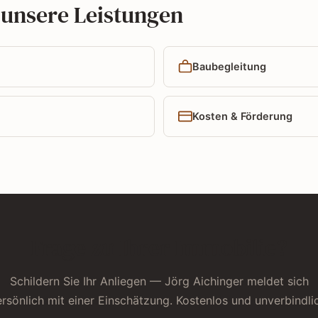
 unsere Leistungen
Baubegleitung
Kosten & Förderung
Frage zu Ihrer Immobilie?
Schildern Sie Ihr Anliegen — Jörg Aichinger meldet sich
rsönlich mit einer Einschätzung. Kostenlos und unverbindli