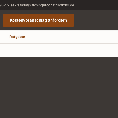
932 51
sekretariat@aichingerconstructions.de
Kostenvoranschlag anfordern
Ratgeber