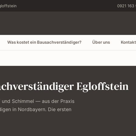
loffstein
0921 163 
Was kostet ein Bausachverständiger?
Über uns
Kontakt
chverständiger Egloffstein
f und Schimmel — aus der Praxis
igen in Nordbayern. Die ersten