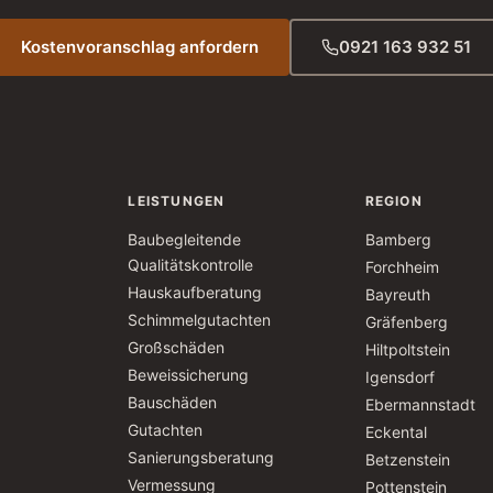
Kostenvoranschlag anfordern
0921 163 932 51
LEISTUNGEN
REGION
Baubegleitende
Bamberg
Qualitätskontrolle
Forchheim
Hauskaufberatung
Bayreuth
Schimmelgutachten
Gräfenberg
Großschäden
Hiltpoltstein
Beweissicherung
Igensdorf
Bauschäden
Ebermannstadt
Gutachten
Eckental
Sanierungsberatung
Betzenstein
Vermessung
Pottenstein