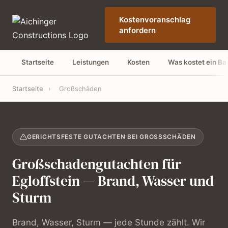
Kostenvoranschlag
anfordern
Startseite
Leistungen
Kosten
Was kostet ein B
Startseite
›
Großschäden
GERICHTSFESTE GUTACHTEN BEI GROSSSCHÄDEN
Großschadengutachten für
Egloffstein — Brand, Wasser und
Sturm
Brand, Wasser, Sturm — jede Stunde zählt. Wir