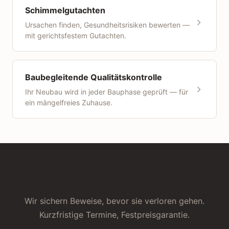
Sie vorab einreichen können. Unsere Preise sind
Schimmelgutachten
Regulierungsbegleitung bei der Kommunikation mit der
transparent und mit Festpreisgarantie.
Versicherung.
Ursachen finden, Gesundheitsrisiken bewerten —
mit gerichtsfestem Gutachten.
Baubegleitende Qualitätskontrolle
Ihr Neubau wird in jeder Bauphase geprüft — für
ein mängelfreies Zuhause.
Großschaden? Jede Stunde zählt.
Wir sichern Beweise, bevor sie verloren gehen.
Kurzfristige Termine, Festpreisgarantie.